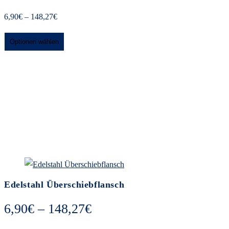
6,90
€
–
148,27
€
Optionen wählen
Edelstahl Überschiebflansch
Start
>
Shop
>
Edelstahl Überschiebflansch
Edelstahl Überschiebflansch
6,90
€
–
148,27
€