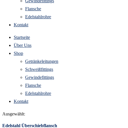
Gewindefittings
Flansche
Edelstahlrohre
Kontakt
Startseite
Über Uns
Shop
Getränkeleitungen
Schweißfittings
Gewindefittings
Flansche
Edelstahlrohre
Kontakt
Ausgewählt:
Edelstahl Überschiebflansch