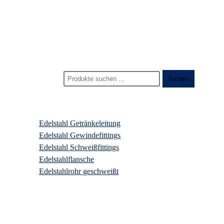
Start
>
Produkte
>
winkel edelstahlfitting
Suchen nach:
Suchen
Produktkategorien
Edelstahl Getränkeleitung
Edelstahl Gewindefittings
Edelstahl Schweißfittings
Edelstahlflansche
Edelstahlrohr geschweißt