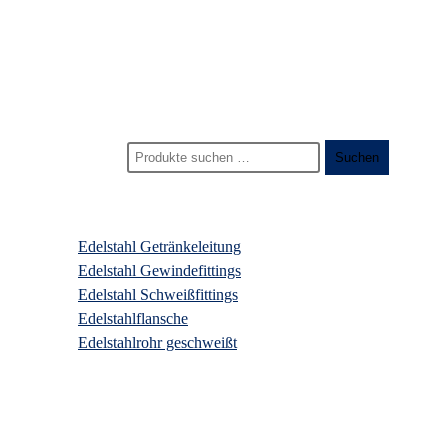
Start
>
Produkte
>
edelstahl verschraubung
Suchen nach:
Suchen
Produktkategorien
Edelstahl Getränkeleitung
Edelstahl Gewindefittings
Edelstahl Schweißfittings
Edelstahlflansche
Edelstahlrohr geschweißt