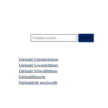
Start
>
Produkte
>
edelstahl eckrohrsieb
Suchen nach:
Suchen
Produktkategorien
Edelstahl Getränkeleitung
Edelstahl Gewindefittings
Edelstahl Schweißfittings
Edelstahlflansche
Edelstahlrohr geschweißt