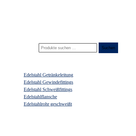
Start
>
Produkte
>
edelstahl 6-kant reduzierstück
Suchen nach:
Suchen
Produktkategorien
Edelstahl Getränkeleitung
Edelstahl Gewindefittings
Edelstahl Schweißfittings
Edelstahlflansche
Edelstahlrohr geschweißt