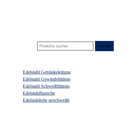
Start
>
Produkte
>
anschweißnippel mit außengewinde
Suchen nach:
Suchen
Produktkategorien
Edelstahl Getränkeleitung
Edelstahl Gewindefittings
Edelstahl Schweißfittings
Edelstahlflansche
Edelstahlrohr geschweißt