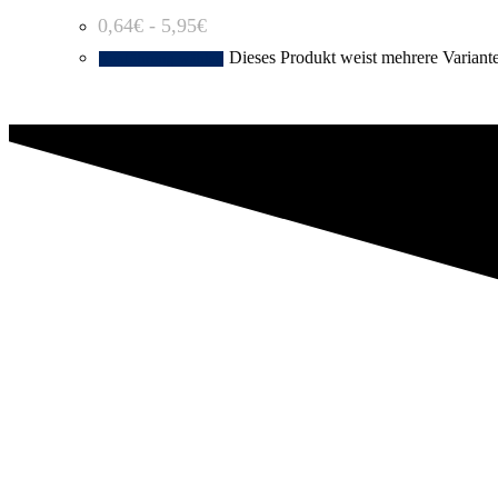
0,64
€
-
5,95
€
Dieses Produkt weist mehrere Variant
Ausführung wählen