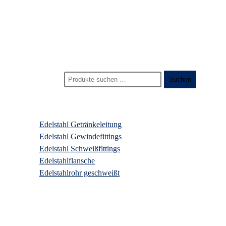
Start
>
Produkte
>
6-kant schlauchtülle
Suchen nach:
Suchen
Produktkategorien
Edelstahl Getränkeleitung
Edelstahl Gewindefittings
Edelstahl Schweißfittings
Edelstahlflansche
Edelstahlrohr geschweißt