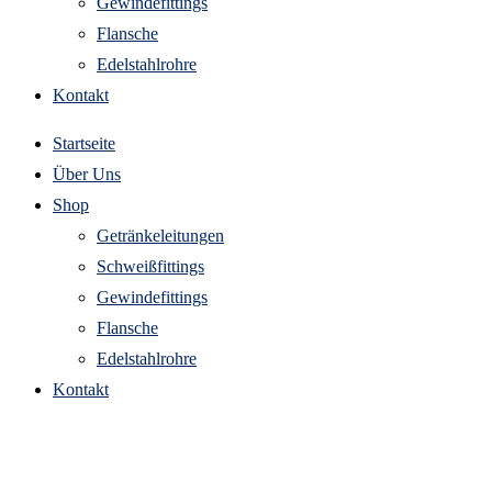
Gewindefittings
Flansche
Edelstahlrohre
Kontakt
Startseite
Über Uns
Shop
Getränkeleitungen
Schweißfittings
Gewindefittings
Flansche
Edelstahlrohre
Kontakt
6-kant schlauchtülle